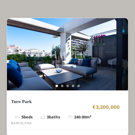
Turo Park
€3,200,000
5
beds
3
baths
240.00
m²
BARCELONA