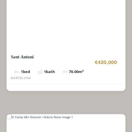
Sant Antoni
€420,000
1
bed
1
bath
70.00
m²
BARCELONA