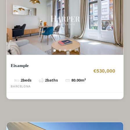
Eixample
€530,000
2
beds
2
baths
80.00
m²
BARCELONA