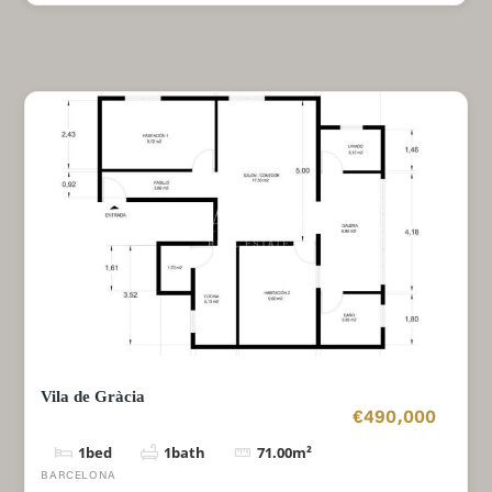
Vila de Gràcia
€490,000
1
bed
1
bath
71.00
m²
BARCELONA