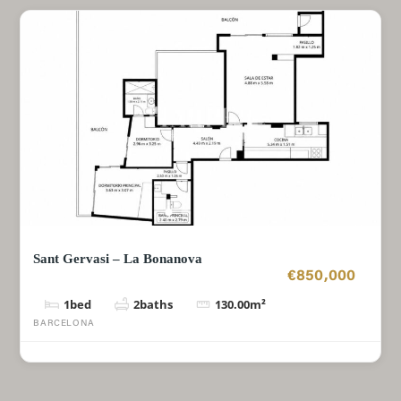
Sant Gervasi – La Bonanova
€850,000
1
bed
2
baths
130.00
m²
BARCELONA