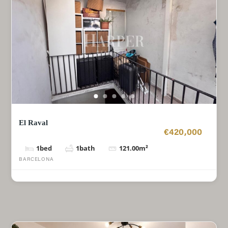
El Raval
€420,000
1
bed
1
bath
121.00
m²
BARCELONA