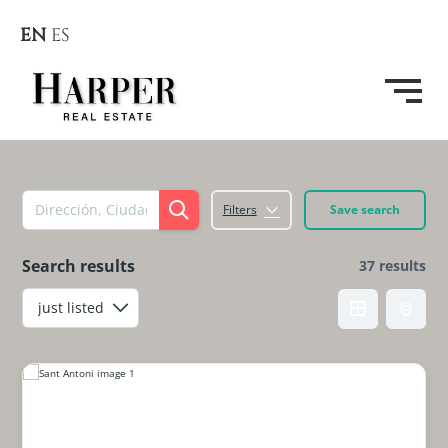
EN
ES
Filters
Save search
Search results
37 results