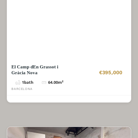
El Camp dEn Grassot i
Gràcia Nova
€395,000
1
bath
64.00
m²
BARCELONA