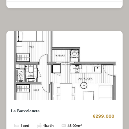
La Barceloneta
€299,000
1
bed
1
bath
45.00
m²