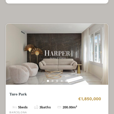
Turo Park
€1,850,000
5
beds
3
baths
200.00
m²
BARCELONA