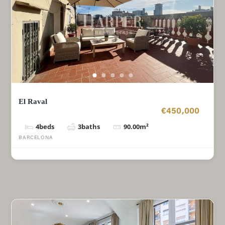
El Raval
€450,000
4
beds
3
baths
90.00
m²
BARCELONA