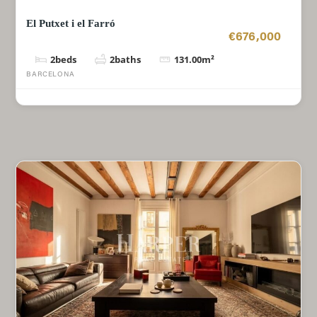
El Putxet i el Farró
€676,000
2
beds
2
baths
131.00
m²
BARCELONA