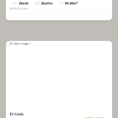
2
beds
2
baths
95.00
m²
BARCELONA
El Gòtic