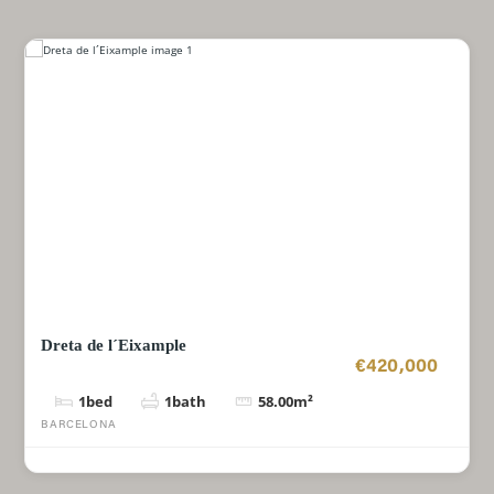
Dreta de l´Eixample
€420,000
1
bed
1
bath
58.00
m²
BARCELONA