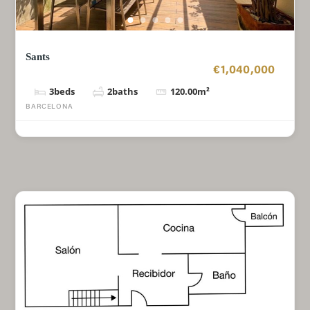
Sants
€1,040,000
3
beds
2
baths
120.00
m²
BARCELONA