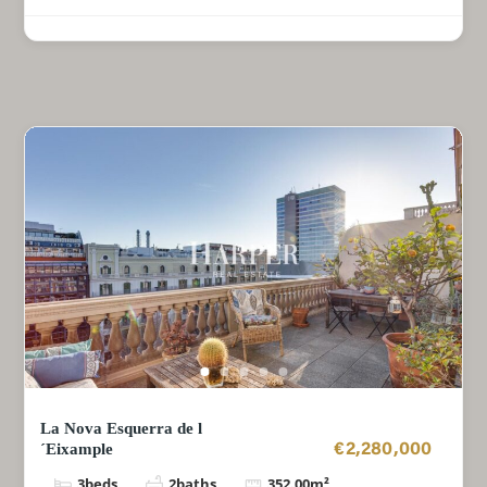
La Nova Esquerra de l
´Eixample
€2,280,000
3
beds
2
baths
352.00
m²