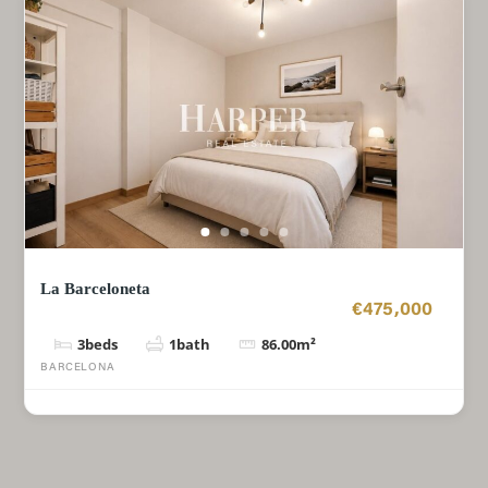
La Barceloneta
€475,000
3
beds
1
bath
86.00
m²
BARCELONA