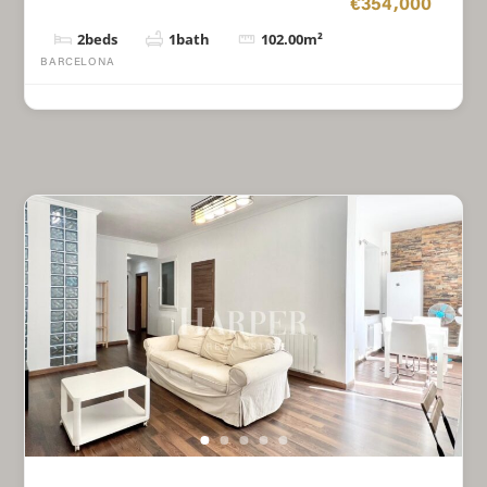
€354,000
2
beds
1
bath
102.00
m²
BARCELONA