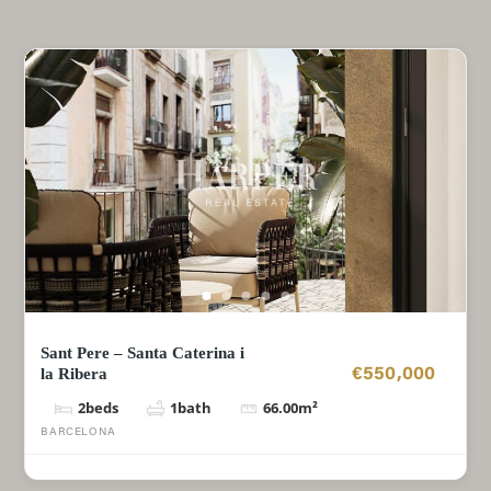
Sant Pere – Santa Caterina i
la Ribera
€550,000
2
beds
1
bath
66.00
m²
BARCELONA