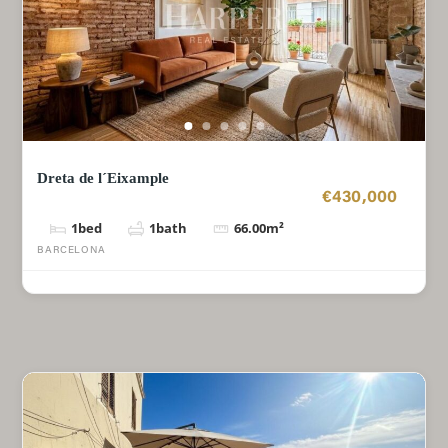
Dreta de l´Eixample
€430,000
1
bed
1
bath
66.00
m²
BARCELONA