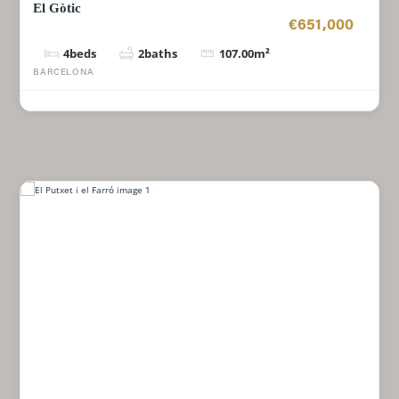
El Gòtic
€651,000
4
beds
2
baths
107.00
m²
BARCELONA