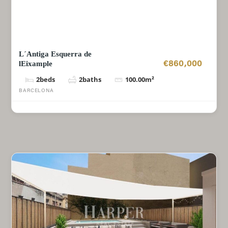
L´Antiga Esquerra de
lEixample
€860,000
2
beds
2
baths
100.00
m²
BARCELONA