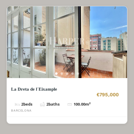
La Dreta de l´Eixample
€795,000
2
beds
2
baths
100.00
m²
BARCELONA