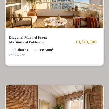
Diagonal Mar i el Front
Marítim del Poblenou
€1,370,000
2
baths
144.00
m²
BARCELONA