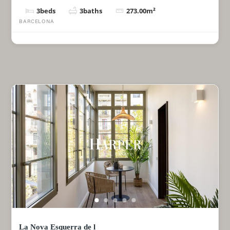
3
beds
3
baths
273.00
m²
BARCELONA
La Nova Esquerra de l