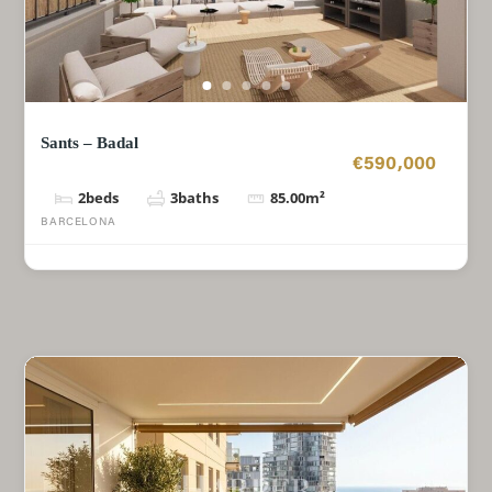
Sants – Badal
€590,000
2
beds
3
baths
85.00
m²
BARCELONA