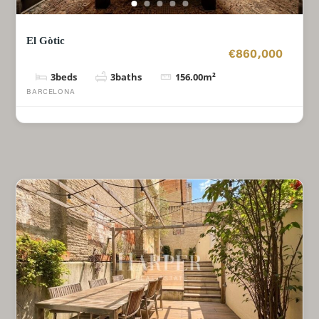
El Gòtic
€860,000
3
beds
3
baths
156.00
m²
BARCELONA