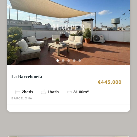
La Barceloneta
€445,000
2
beds
1
bath
81.00
m²
BARCELONA