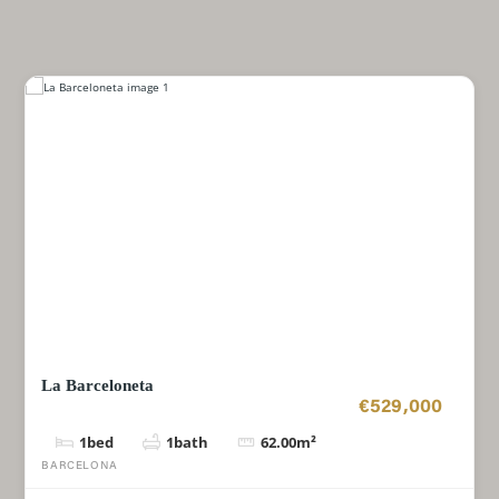
La Barceloneta
€529,000
1
bed
1
bath
62.00
m²
BARCELONA