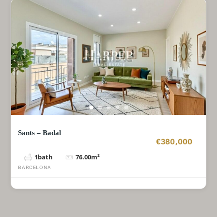
Sants – Badal
€380,000
1
bath
76.00
m²
BARCELONA