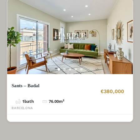
Sants – Badal
€380,000
1
bath
76.00
m²
BARCELONA