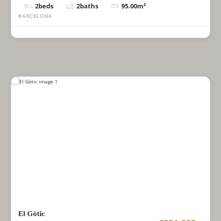
2
beds
2
baths
95.00
m²
BARCELONA
El Gòtic