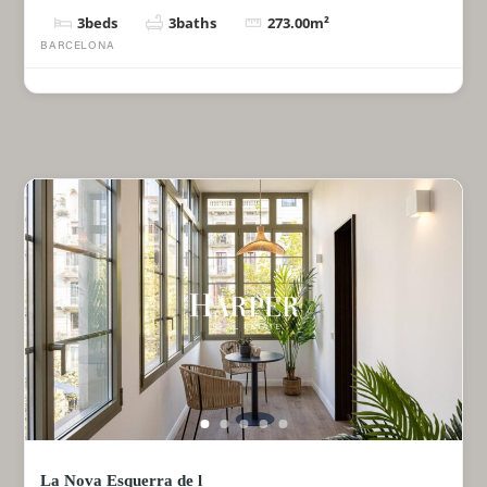
3
beds
3
baths
273.00
m²
BARCELONA
La Nova Esquerra de l