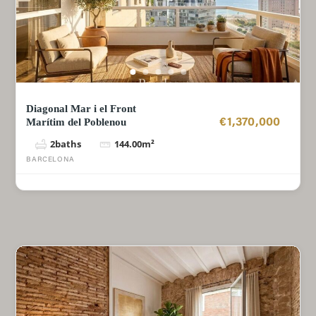
Diagonal Mar i el Front
Marítim del Poblenou
€1,370,000
2
baths
144.00
m²
BARCELONA