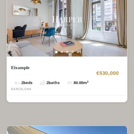
Eixample
€530,000
2
beds
2
baths
80.00
m²
BARCELONA