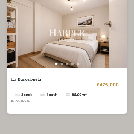
La Barceloneta
€475,000
3
beds
1
bath
86.00
m²
BARCELONA