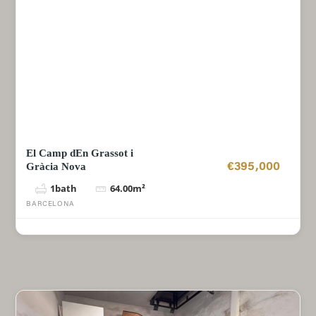
El Camp dEn Grassot i
Gràcia Nova
€395,000
1
bath
64.00
m²
BARCELONA