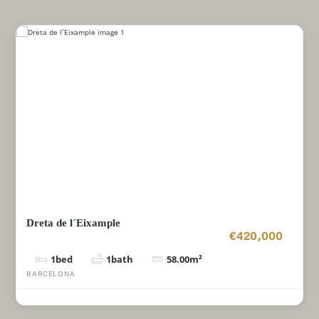
Dreta de l´Eixample
€420,000
1
bed
1
bath
58.00
m²
BARCELONA