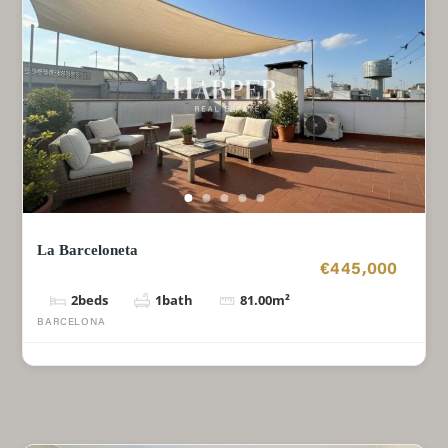
La Barceloneta
€445,000
2
beds
1
bath
81.00
m²
BARCELONA