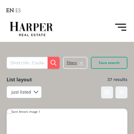
EN
ES
Filters
Save search
List layout
37 results