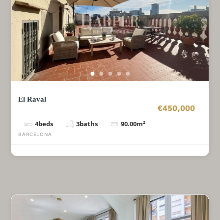
El Raval
€450,000
4
beds
3
baths
90.00
m²
BARCELONA