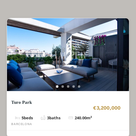
Turo Park
€3,200,000
5
beds
3
baths
240.00
m²
BARCELONA