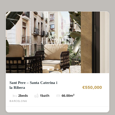
Sant Pere – Santa Caterina i
la Ribera
€550,000
2
beds
1
bath
66.00
m²
BARCELONA