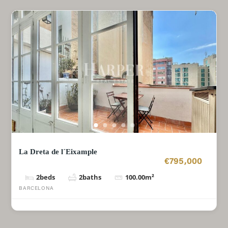
La Dreta de l´Eixample
€795,000
2
beds
2
baths
100.00
m²
BARCELONA