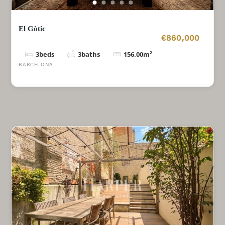
El Gòtic
€860,000
3
beds
3
baths
156.00
m²
BARCELONA