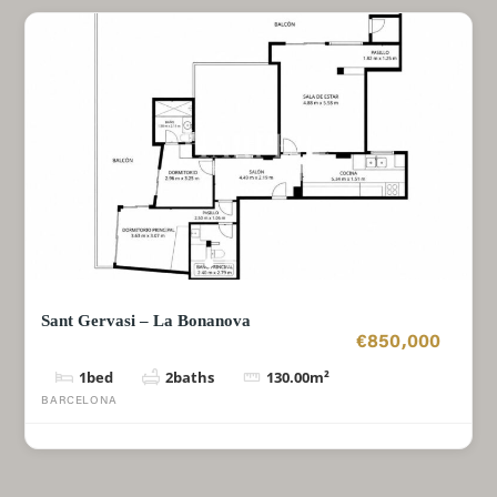
Sant Gervasi – La Bonanova
€850,000
1
bed
2
baths
130.00
m²
BARCELONA