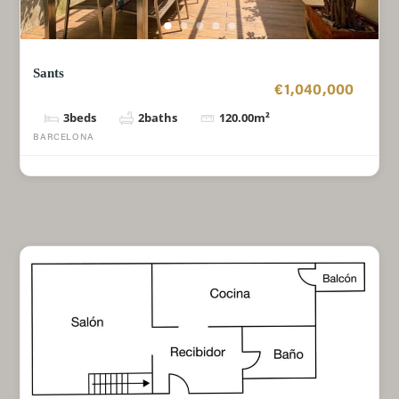
Sants
€1,040,000
3
beds
2
baths
120.00
m²
BARCELONA