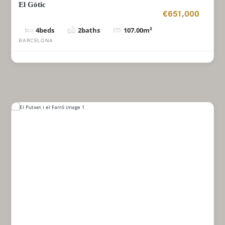
El Gòtic
€651,000
4
beds
2
baths
107.00
m²
BARCELONA