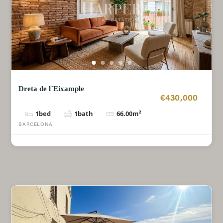
Dreta de l´Eixample
€430,000
1
bed
1
bath
66.00
m²
BARCELONA