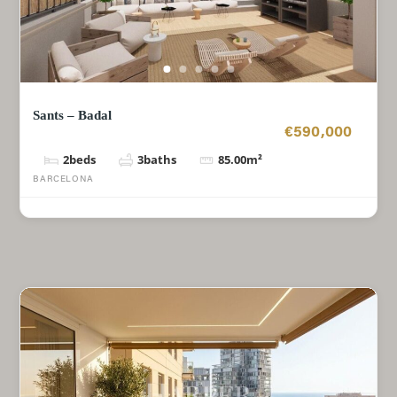
Sants – Badal
€590,000
2
beds
3
baths
85.00
m²
BARCELONA