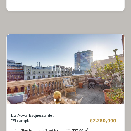
La Nova Esquerra de l
´Eixample
€2,280,000
3
beds
2
baths
352.00
m²