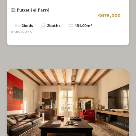
El Putxet i el Farró
€676,000
2
beds
2
baths
131.00
m²
BARCELONA