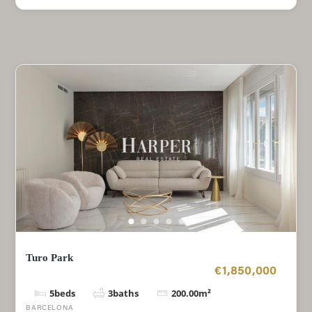
Turo Park
€1,850,000
5
beds
3
baths
200.00
m²
BARCELONA