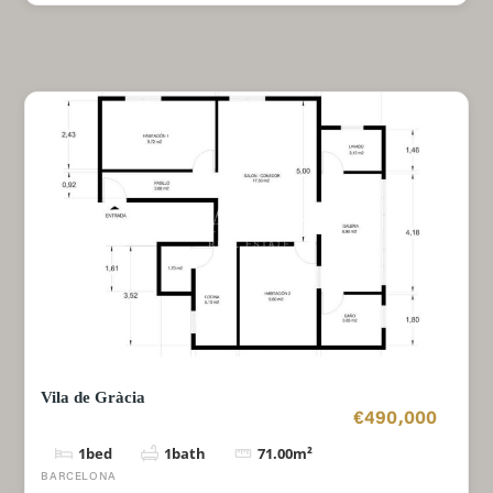
Vila de Gràcia
€490,000
1
bed
1
bath
71.00
m²
BARCELONA