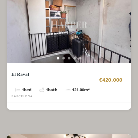
El Raval
€420,000
1
bed
1
bath
121.00
m²
BARCELONA