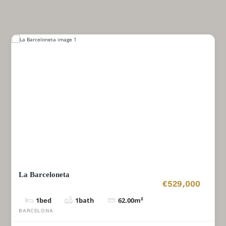
La Barceloneta
€529,000
1
bed
1
bath
62.00
m²
BARCELONA