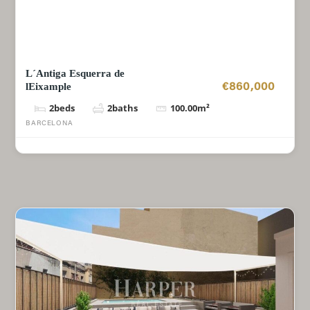
L´Antiga Esquerra de
lEixample
€860,000
2
beds
2
baths
100.00
m²
BARCELONA