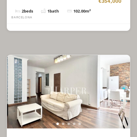
€354,000
2
beds
1
bath
102.00
m²
BARCELONA