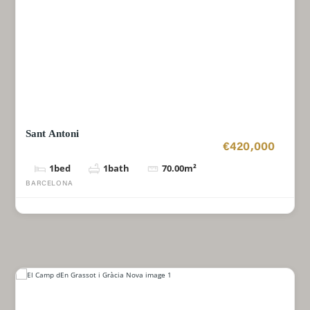
Sant Antoni
€420,000
1
bed
1
bath
70.00
m²
BARCELONA